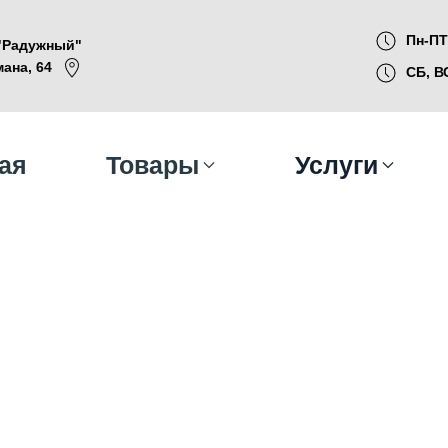
Пн-ПТ:
 "Радужный"
ана, 64
СБ, В
ая
Товары
Услуги