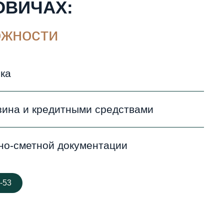
ОВИЧАХ:
ожности
зка
зина и кредитными средствами
но-сметной документации
-53