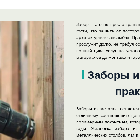
Забор – это не просто границ
гости, это защита от постор
архитектурного ансамбля. Пр
прослужит долго, не требуя о
полный цикл услуг по устано
материалов до монтажа и гар
Заборы из
прак
Заборы из металла остаются 
отличному соотношению цены
полимерным покрытием, котор
годы. Установка забора и
металлических столбов, лаг и